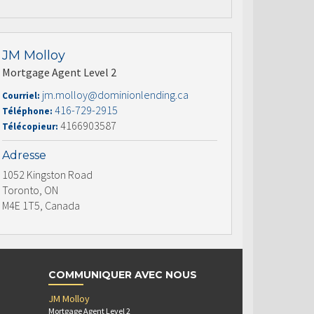
JM Molloy
Mortgage Agent Level 2
jm.molloy@dominionlending.ca
Courriel:
416-729-2915
Téléphone:
4166903587
Télécopieur:
Adresse
1052 Kingston Road
Toronto, ON
M4E 1T5, Canada
COMMUNIQUER AVEC NOUS
JM Molloy
Mortgage Agent Level 2