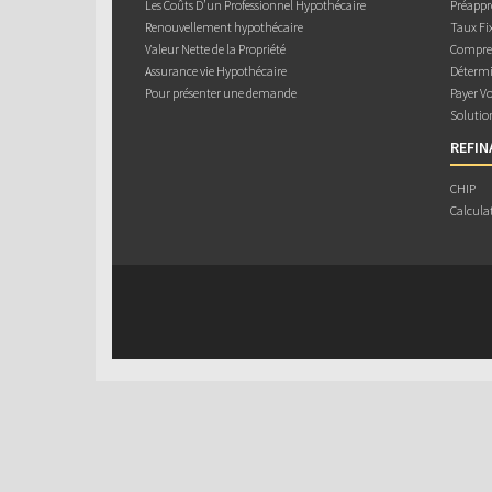
Les Coûts D’un Professionnel Hypothécaire
Préappr
Renouvellement hypothécaire
Taux Fix
Valeur Nette de la Propriété
Compren
Assurance vie Hypothécaire
Détermi
Pour présenter une demande
Payer V
Solutio
REFI
CHIP
Calcula