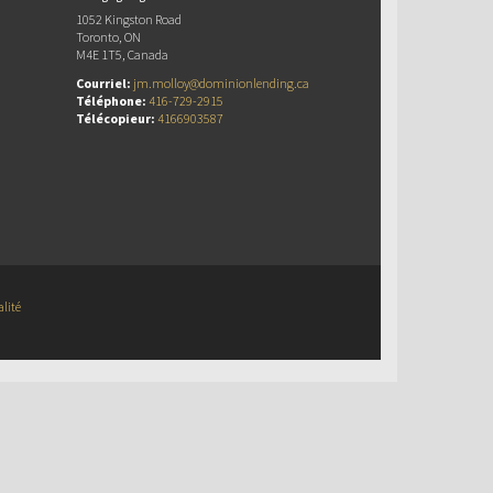
1052 Kingston Road
Toronto, ON
M4E 1T5, Canada
Courriel:
jm.molloy@dominionlending.ca
Téléphone:
416-729-2915
Télécopieur:
4166903587
alité