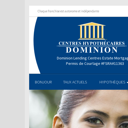
Chaque franchise est autonome et indépendante
Dominion Lending Centres Estate Mortga
Permis de Courtage #FSRA#11363
BONJOUR
TAUX ACTUELS
HYPOTHÈQUES