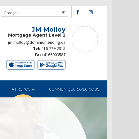
Français
JM Molloy
Mortgage Agent Level 2
jm.molloy@dominionlending.ca
Tel:
416-729-2915
Fax:
4166903587
À PROPOS
COMMUNIQUER AVEC NOUS