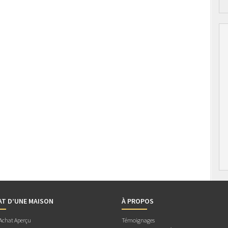
AT D’UNE MAISON
À PROPOS
 Achat Aperçu
Témoignages