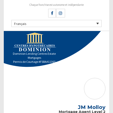
Chaque franchise est autonome et indépendante
Français
Dominion Lending Centres Estate
Mortgages
Permis de Courtage #FSRA#11363
JM Molloy
Mortgage Agent Level 2